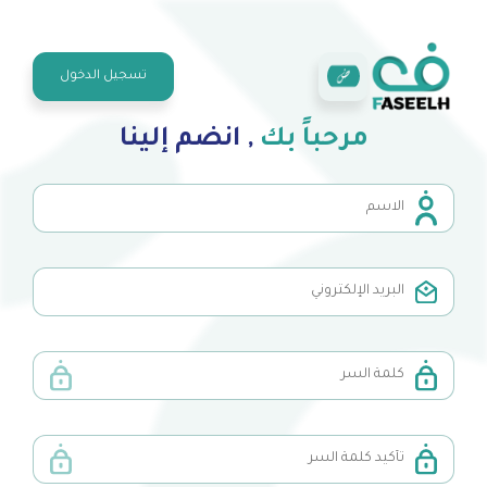
تسجيل الدخول
مرحباً بك
, انضم إلينا